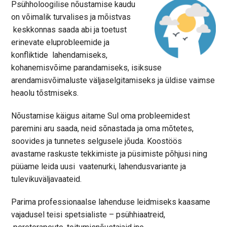
Psühholoogilise nõustamise kaudu
on võimalik turvalises ja mõistvas
keskkonnas saada abi ja toetust
erinevate eluprobleemide ja
konfliktide lahendamiseks,
kohanemisvõime parandamiseks, isiksuse
arendamisvõimaluste väljaselgitamiseks ja üldise vaimse
heaolu tõstmiseks.
Nõustamise käigus aitame Sul oma probleemidest
paremini aru saada, neid sõnastada ja oma mõtetes,
soovides ja tunnetes selgusele jõuda. Koostöös
avastame raskuste tekkimiste ja püsimiste põhjusi ning
püüame leida uusi vaatenurki, lahendusvariante ja
tulevikuväljavaateid.
Parima professionaalse lahenduse leidmiseks kaasame
vajadusel teisi spetsialiste – psühhiaatreid,