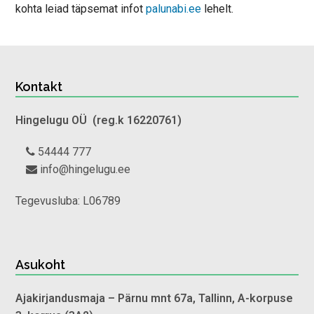
kohta leiad täpsemat infot
palunabi.ee
lehelt.
Kontakt
Hingelugu OÜ (reg.k 16220761)
54444 777
info@hingelugu.ee
Tegevusluba: L06789
Asukoht
Ajakirjandusmaja
– Pärnu mnt 67a, Tallinn, A-korpuse