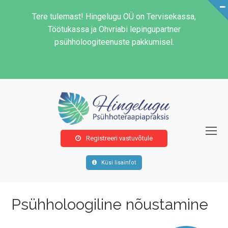
Tere tulemast! Hingelugu OÜ on Tervisekassa,
Töötukassa ja Ohvriabi lepingupartner
psühholoogiteenuste pakkumisel.
O
Registreeri vastuvõtule
Mo
M
Küsi lisainfot
Psühholoogiline nõustamine