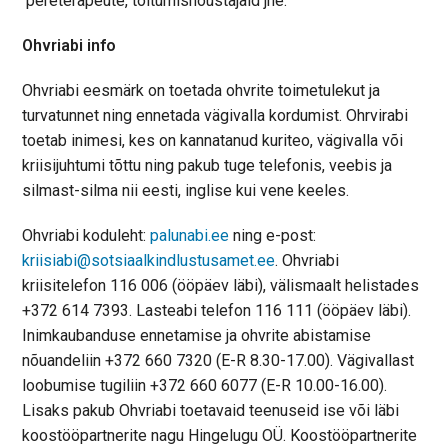
pereterapeute, toitumisnõustajaid jne.
Ohvriabi info
Ohvriabi eesmärk on toetada ohvrite toimetulekut ja
turvatunnet ning ennetada vägivalla kordumist. Ohrvirabi
toetab inimesi, kes on kannatanud kuriteo, vägivalla või
kriisijuhtumi tõttu ning pakub tuge telefonis, veebis ja
silmast-silma nii eesti, inglise kui vene keeles.
Ohvriabi koduleht:
palunabi.ee
ning e-post:
kriisiabi@sotsiaalkindlustusamet.ee
. Ohvriabi
kriisitelefon 116 006 (ööpäev läbi), välismaalt helistades
+372 614 7393. Lasteabi telefon 116 111 (ööpäev läbi).
Inimkaubanduse ennetamise ja ohvrite abistamise
nõuandeliin +372 660 7320 (E-R 8.30-17.00). Vägivallast
loobumise tugiliin +372 660 6077 (E-R 10.00-16.00).
Lisaks pakub Ohvriabi toetavaid teenuseid ise või läbi
koostööpartnerite nagu Hingelugu OÜ. Koostööpartnerite