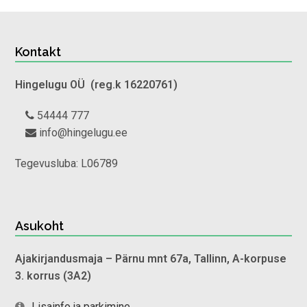
Kontakt
Hingelugu OÜ (reg.k 16220761)
54444 777
info@hingelugu.ee
Tegevusluba: L06789
Asukoht
Ajakirjandusmaja
– Pärnu mnt 67a, Tallinn, A-korpuse
3. korrus (3A2)
Lisainfo ja parkimine