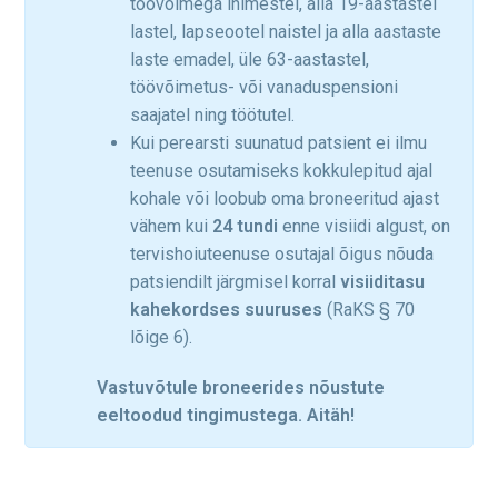
töövõimega inimestel, alla 19-aastastel
lastel, lapseootel naistel ja alla aastaste
laste emadel, üle 63-aastastel,
töövõimetus- või vanaduspensioni
saajatel ning töötutel.
Kui perearsti suunatud patsient ei ilmu
teenuse osutamiseks kokkulepitud ajal
kohale või loobub oma broneeritud ajast
vähem kui
24 tundi
enne visiidi algust, on
tervishoiuteenuse osutajal õigus nõuda
patsiendilt järgmisel korral
visiiditasu
kahekordses suuruses
(RaKS § 70
lõige 6).
Vastuvõtule broneerides
nõustute
eeltoodud tingimustega. Aitäh!