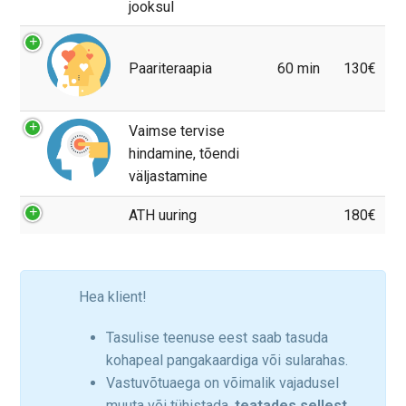
jooksul
Paariteraapia
60 min
130€
Vaimse tervise
hindamine, tõendi
väljastamine
ATH uuring
180€
Hea klient!
Tasulise teenuse eest saab tasuda
kohapeal pangakaardiga või sularahas.
Vastuvõtuaega on võimalik vajadusel
muuta või tühistada,
teatades sellest