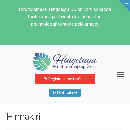
Tere tulemast! Hingelugu OÜ on Tervisekassa,
Töötukassa ja Ohvriabi lepingupartner
psühholoogiteenuste pakkumisel.
O
Registreeri vastuvõtule
Mo
M
Küsi lisainfot
Hinnakiri