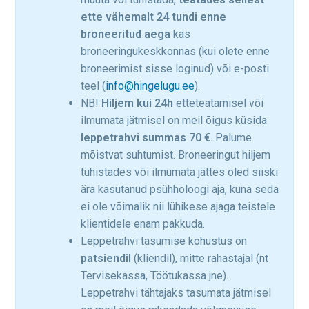
ette vähemalt 24 tundi enne
broneeritud aega
kas
broneeringukeskkonnas (kui olete enne
broneerimist sisse loginud) või e-posti
teel (
info@hingelugu.ee
).
NB!
Hiljem kui 24h
etteteatamisel või
ilmumata jätmisel on meil õigus küsida
leppetrahvi summas
70 €
. Palume
mõistvat suhtumist. Broneeringut hiljem
tühistades või ilmumata jättes oled siiski
ära kasutanud psühholoogi aja, kuna seda
ei ole võimalik nii lühikese ajaga teistele
klientidele enam pakkuda.
Leppetrahvi tasumise kohustus on
patsiendil
(kliendil), mitte rahastajal (nt
Tervisekassa, Töötukassa jne).
Leppetrahvi tähtajaks tasumata jätmisel