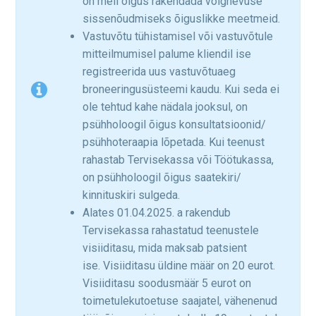
on meil õigus rakendada võlgnevuse
sissenõudmiseks õiguslikke meetmeid.
Vastuvõtu tühistamisel või vastuvõtule
mitteilmumisel palume kliendil ise
registreerida uus vastuvõtuaeg
broneeringusüsteemi kaudu. Kui seda ei
ole tehtud kahe nädala jooksul, on
psühholoogil õigus konsultatsioonid/
psühhoteraapia lõpetada. Kui teenust
rahastab Tervisekassa või Töötukassa,
on psühholoogil õigus saatekiri/
kinnituskiri sulgeda.
Alates 01.04.2025. a rakendub
Tervisekassa rahastatud teenustele
visiiditasu, mida maksab patsient
ise. Visiiditasu üldine määr on 20 eurot.
Visiiditasu soodusmäär 5 eurot on
toimetulekutoetuse saajatel, vähenenud